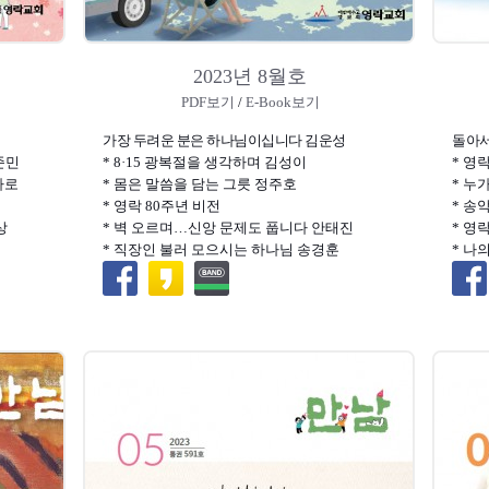
2023년 8월호
PDF보기
/
E-Book보기
가장 두려운 분은 하나님이십니다 김운성
돌아서
준민
* 8·15 광복절을 생각하며 김성이
* 영
마로
* 몸은 말씀을 담는 그릇 정주호
* 누
* 영락 80주년 비전
* 송
상
* 벽 오르며…신앙 문제도 풉니다 안태진
* 영
* 직장인 불러 모으시는 하나님 송경훈
* 나