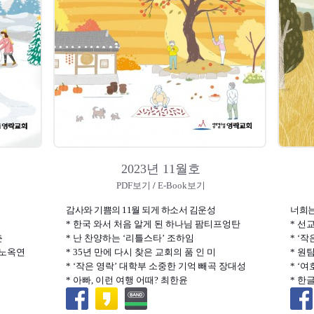
2023년 11월호
PDF보기
/
E-Book보기
성
감사와 기쁨의 11월 되게 하소서 김운성
너희는
* 한국 와서 처음 알게 된 하나님 팜티프엉탄
* 선
춘
* 난 찬양하는 ‘리틀스타’ 조하임
* ‘
 노옥연
* 35년 만에 다시 찾은 교회의 품 인 미
* 원
* ‘작은 영락’ 대학부 소중한 기억 빼곡 장대성
* ‘
* 아빠, 이런 여행 어때? 최한윤
* 한