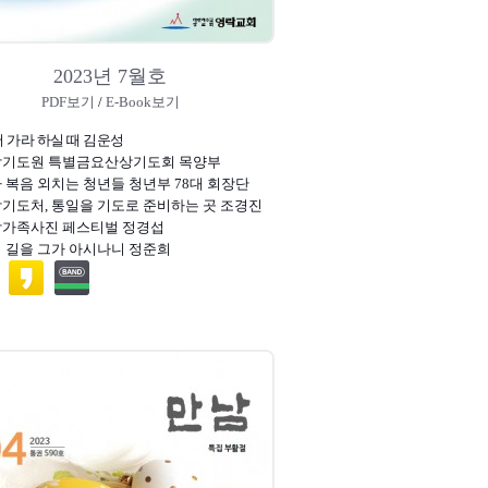
2023년 7월호
PDF보기
/
E-Book보기
 가라 하실 때 김운성
락기도원 특별금요산상기도회 목양부
가 복음 외치는 청년들 청년부 78대 회장단
악기도처, 통일을 기도로 준비하는 곳 조경진
락가족사진 페스티벌 정경섭
의 길을 그가 아시나니 정준희