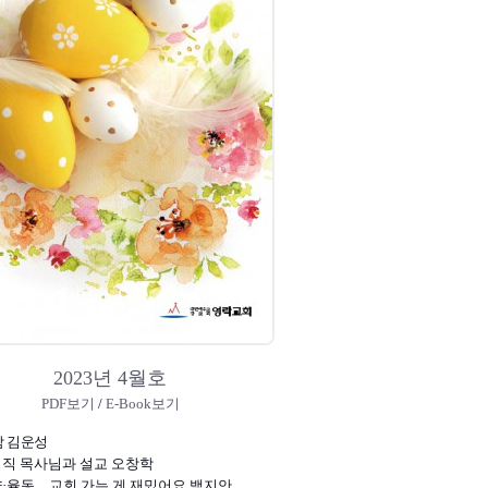
2023년 4월호
PDF보기
/
E-Book보기
 김운성
경직 목사님과 설교 오창학
양·율동…교회 가는 게 재밌어요 백지안