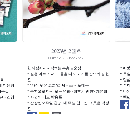
2023년 2월호
PDF보기
/
E-Book보기
한 사람에서 시작하는 부흥 김운성
* 이
* 깊은 데로 가서, 그물을 내려 고기를 잡으라 김현
* 독
동욱
진
* 말
대 이윤범
* ‘가장 낮은 교회’로 세우소서 노대웅
* 수
이종실
* 수학으로 다시 보는 명화 <최후의 만찬> 계영희
* 나
잇는다 김영미
* 사귐의 기도 박용준
* 백
* 산상변모주일 찬송: 내 주님 입으신 그 옷은 백정
진