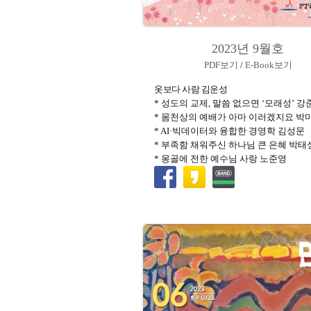
2023년 9월호
PDF보기
/
E-Book보기
옷보다 사람 김운성
* 성도의 교제, 말씀 없으면 ‘모래성’ 강
* 몸천상의 예배가 아마 이러겠지요 박
* AI·빅데이터와 융합한 경영학 김성문
* 부족함 채워주신 하나님 큰 은혜 박태
* 몽골에 전한 예수님 사랑 노준영