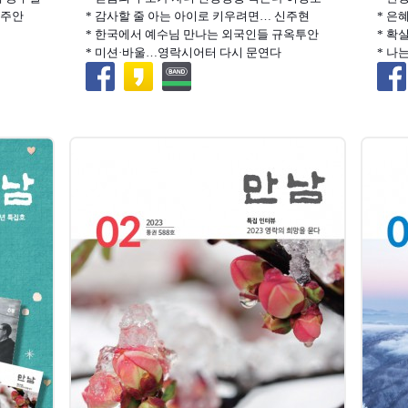
김주안
* 감사할 줄 아는 아이로 키우려면… 신주현
* 은
* 한국에서 예수님 만나는 외국인들 규옥투안
* 확
* 미션·바울…영락시어터 다시 문연다
* 나