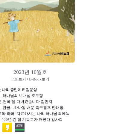
2023년 10월호
PDF보기
/
E-Book보기
 나의 증인이요 김운성
교, 하나님의 보내심 조두형
작은 천국’을 다녀왔습니다 김민지
팀, 원골…하나됨 배운 축구캠프 안태정
여호와 라파’ 치료하시는 나의 하나님 최에녹
글 400년 긴 잠 기독교가 깨웠다 강사희