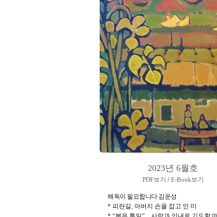
2023년 6월호
PDF보기
/
E-Book보기
해독이 필요합니다 김운성
* 피란길, 아버지 손을 잡고 인 미
* “복음 통일”…사랑과 인내로 기도할 