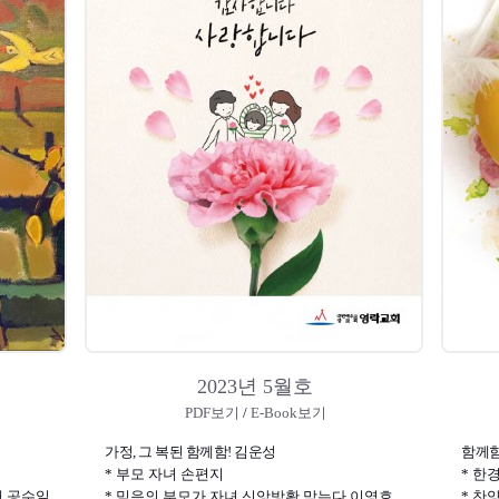
2023년 5월호
PDF보기
/
E-Book보기
가정, 그 복된 함께함! 김운성
함께함
* 부모 자녀 손편지
* 한
때 공수일
* 믿음의 부모가 자녀 신앙방황 막는다 이영호
* 찬