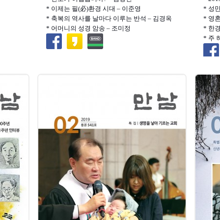
* 이제는 필(必)환경 시대 – 이준영
* 성
* 축복의 역사를 날마다 이루는 반석 – 김경옥
* 영
* 어머니의 성경 암송 – 조미정
* 한
* 주