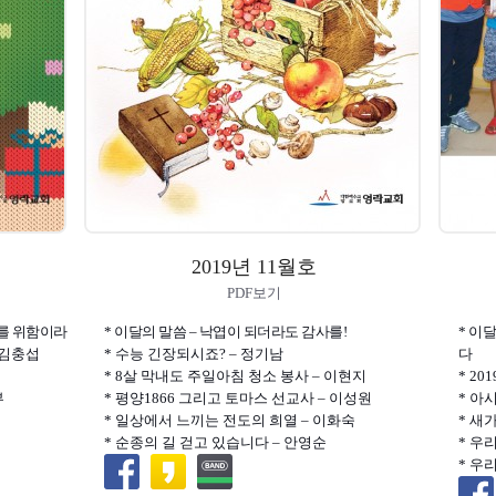
2019년 11월호
PDF보기
때를 위함이라
* 이달의 말씀 – 낙엽이 되더라도 감사를!
* 이
 김충섭
* 수능 긴장되시죠? – 정기남
다
* 8살 막내도 주일아침 청소 봉사 – 이현지
* 2
부
* 평양1866 그리고 토마스 선교사 – 이성원
* 아
* 일상에서 느끼는 전도의 희열 – 이화숙
* 새
* 순종의 길 걷고 있습니다 – 안영순
* 우
* 우